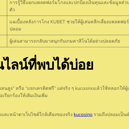
การรู้วิธีแยกแพลตฟอร์มโกงและปกป้องเงินทุนและข้อมูลส่ว
ตัว
แฉเบื้องหลังการโกง KUBET ช่วยให้ผู้เล่นหลีกเลี่ยงแพลตฟอร
ปลอม
ผู้เล่นสามารถกลับมาสนุกกับเกมคาสิโนได้อย่างปลอดภัย
ไลน์ที่พบได้บ่อย
ง” หรือ “แจกเครดิตฟรี” แต่จริง ๆ kucasinoแล้วใช้หลอกให้ผู้เ
รียกร้องให้เติมเงินเพิ่ม
อและหน้าตาเว็บไซต์ใกล้เคียงของจริง
kucasino
รวมถึงปลอมเป็นฝ