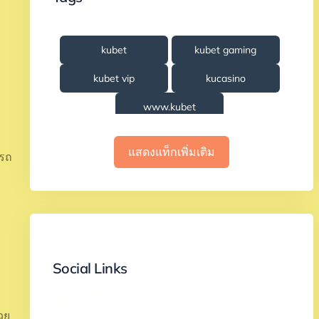
kubet
kubet gaming
kubet vip
kucasino
www.kubet
แสดงแท็กเพิ่มเติม
ารถ
Social Links
Facebook
Twitter
LinkedIn
Instagram
วย