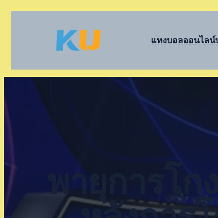
แทงบอลออนไลน์
พายุการโกงค
หลังการโ