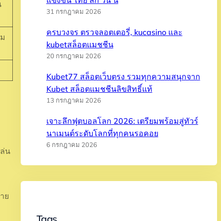
แข่งขัน ไทย ลีก วัน นี้
น
31 กรกฎาคม 2026
ครบวงจร ตรวจลอตเตอรี่, kucasino และ
์ม
kubetสล็อตแมชชีน
20 กรกฎาคม 2026
Kubet77 สล็อตเว็บตรง รวมทุกความสนุกจาก
Kubet สล็อตแมชชีนลิขสิทธิ์แท้
13 กรกฎาคม 2026
เจาะลึกฟุตบอลโลก 2026: เตรียมพร้อมสู่ทัวร์
นาเมนต์ระดับโลกที่ทุกคนรอคอย
6 กรกฎาคม 2026
ล่น
่าย
Tags