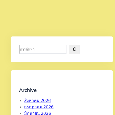
S
e
a
r
c
h
Archive
สิงหาคม 2026
กรกฎาคม 2026
มิถุนายน 2026