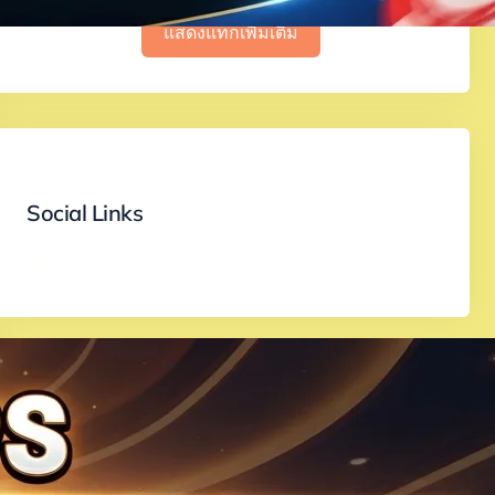
แสดงแท็กเพิ่มเติม
Social Links
Facebook
Twitter
LinkedIn
Instagram