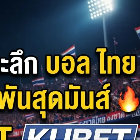
S
e
a
r
c
h
Archive
สิงหาคม 2026
กรกฎาคม 2026
มิถุนายน 2026
พฤษภาคม 2026
เมษายน 2026
มีนาคม 2026
กุมภาพันธ์ 2026
มกราคม 2026
ธันวาคม 2025