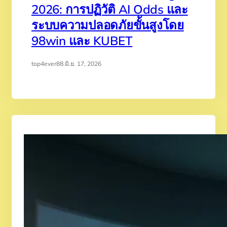
2026: การปฏิวัติ AI Odds และ
ระบบความปลอดภัยขั้นสูงโดย
98win และ KUBET
top4ever88
·
มิ.ย. 17, 2026