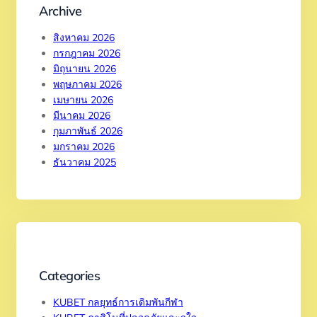
Archive
สิงหาคม 2026
กรกฎาคม 2026
มิถุนายน 2026
พฤษภาคม 2026
เมษายน 2026
มีนาคม 2026
กุมภาพันธ์ 2026
มกราคม 2026
ธันวาคม 2025
Categories
KUBET กลยุทธ์การเดิมพันกีฬา