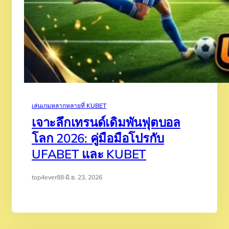
เล่นเกมหลากหลายที่ KUBET
เจาะลึกเทรนด์เดิมพันฟุตบอล
โลก 2026: คู่มือมือโปรกับ
UFABET และ KUBET
top4ever88
·
มิ.ย. 23, 2026