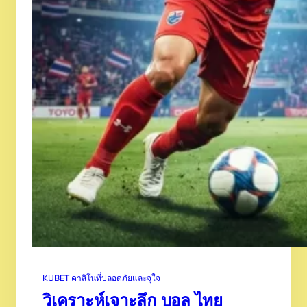
KUBET คาสิโนที่ปลอดภัยและจุใจ
วิเคราะห์เจาะลึก บอล ไทย