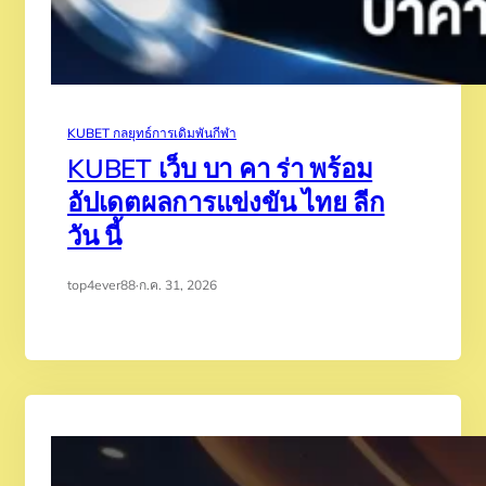
KUBET กลยุทธ์การเดิมพันกีฬา
KUBET เว็บ บา คา ร่า พร้อม
อัปเดตผลการแข่งขัน ไทย ลีก
วัน นี้
top4ever88
·
ก.ค. 31, 2026