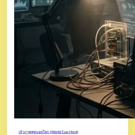
เจ้าภาพฟุตบอลโลก (World Cup Host)