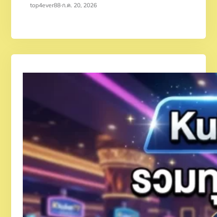
top4ever88
·
ก.ค. 20, 2026