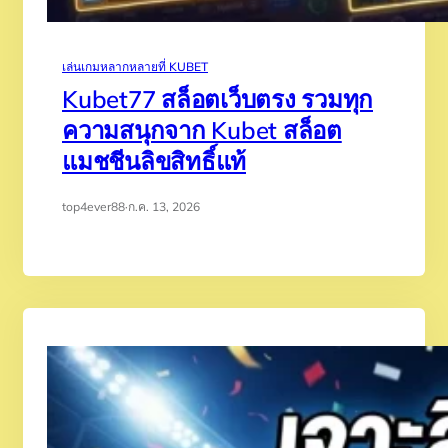
เล่นเกมหลากหลายที่ KUBET
Kubet77 สล็อตเว็บตรง รวมทุก
ความสนุกจาก Kubet สล็อต
แมชชีนลิขสิทธิ์แท้
top4ever88
·
ก.ค. 13, 2026