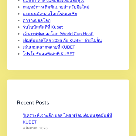
KUBET คาสิโนที่ปลอดภัยและจุใจ
กลยุทธ์การเดิมพันมวยสำหรับมือใหม่
คะแนนคัดบอลโลกโซนเอเชีย
ตารางบอลโลก
รับโบนัสทันทีที่ Kubet
เจ้าภาพฟุตบอลโลก (World Cup Host)
เดิมพันบอลโลก 2026 กับ KUBET จ่ายไม่อั้น
เล่นเกมหลากหลายที่ KUBET
โปรโมชั่นสุดพิเศษที่ KUBET
Recent Posts
วิเคราะห์เจาะลึก บอล ไทย พร้อมเดิมพันสุดมันส์ที่
KUBET
4 สิงหาคม 2026