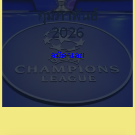
กุมภาพันธ์
2026
สมัครเลย