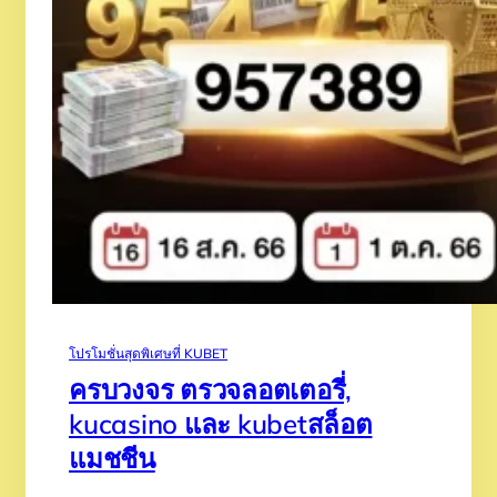
โปรโมชั่นสุดพิเศษที่ KUBET
ครบวงจร ตรวจลอตเตอรี่,
kucasino และ kubetสล็อต
แมชชีน