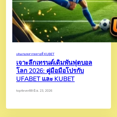
เล่นเกมหลากหลายที่ KUBET
เจาะลึกเทรนด์เดิมพันฟุตบอล
โลก 2026: คู่มือมือโปรกับ
UFABET และ KUBET
top4ever88
·
มิ.ย. 23, 2026